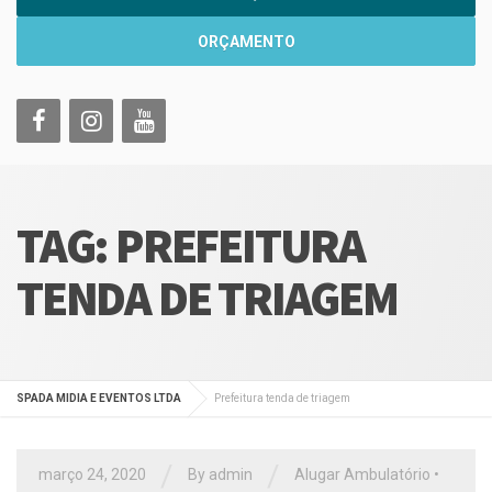
ORÇAMENTO
TAG:
PREFEITURA
TENDA DE TRIAGEM
SPADA MIDIA E EVENTOS LTDA
Prefeitura tenda de triagem
/
/
março 24, 2020
By
admin
Alugar Ambulatório
•