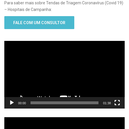
Para saber mais sobre Tendas de Triagem Coronavírus (Covid 19)
– Hospitais de Campanha:
FALE COM UM CONSULTOR
Tocador
de
vídeo
00:00
01:38
Tocador
de