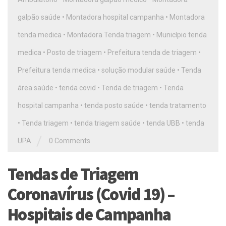
galpão saúde
•
Montadora hospital campanha
•
Montadora
tenda medica
•
Montadora Tenda triagem
•
Município tenda
medica
•
Posto de triagem
•
Prefeitura tenda de triagem
•
Prefeitura tenda medica
•
solução modular saúde
•
Tenda
área saúde
•
tenda covid
•
Tenda de triagem
•
Tenda
hospital campanha
•
tenda posto saúde
•
tenda tratamento
•
Tenda triagem
•
tenda triagem saúde
•
tenda UBB
•
tenda
/
UPA
0 Comments
Tendas de Triagem
Coronavírus (Covid 19) –
Hospitais de Campanha