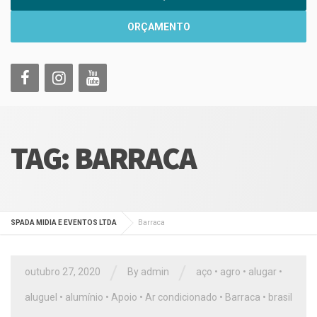
ORÇAMENTO
TAG:
BARRACA
SPADA MIDIA E EVENTOS LTDA
Barraca
/
/
outubro 27, 2020
By
admin
aço
•
agro
•
alugar
•
aluguel
•
alumínio
•
Apoio
•
Ar condicionado
•
Barraca
•
brasil