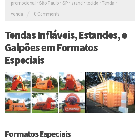
promocional
•
São Paulo
•
SP
•
stand
•
tecido
•
Tenda
•
/
venda
0 Comments
Tendas Infláveis, Estandes, e
Galpões em Formatos
Especiais
Formatos Especiais