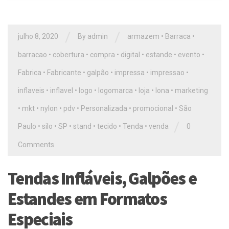
/
/
julho 8, 2020
By
admin
armazem
•
Barraca
•
barracao
•
cobertura
•
compra
•
digital
•
estande
•
evento
•
Fabrica
•
Fabricante
•
galpão
•
impressa
•
impressao
•
inflaveis
•
inflavel
•
logo
•
logomarca
•
loja
•
lona
•
marketing
•
mkt
•
nylon
•
pdv
•
Personalizada
•
promocional
•
São
/
Paulo
•
silo
•
SP
•
stand
•
tecido
•
Tenda
•
venda
0
Comments
Tendas Infláveis, Galpões e
Estandes em Formatos
Especiais