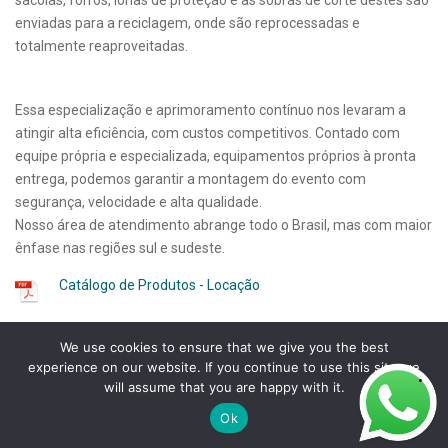
enviadas para a reciclagem, onde são reprocessadas e
totalmente reaproveitadas.
Essa especialização e aprimoramento contínuo nos levaram a
atingir alta eficiência, com custos competitivos. Contado com
equipe própria e especializada, equipamentos próprios à pronta
entrega, podemos garantir a montagem do evento com
segurança, velocidade e alta qualidade.
Nosso área de atendimento abrange todo o Brasil, mas com maior
ênfase nas regiões sul e sudeste.
Catálogo de Produtos - Locação
We use cookies to ensure that we give you the best
Catálogo Domo Estande - Locação
experience on our website. If you continue to use this site we
will assume that you are happy with it.
Catálogo Estande Modular Sustentável - Locação
Ok