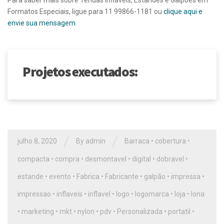
Para saber mais sobre Tendas Infláveis, Estandes e Galpões em
Formatos Especiais, ligue para 11 99866-1181 ou
clique aqui e
envie sua mensagem
.
Projetos executados:
/
/
julho 8, 2020
By
admin
Barraca
•
cobertura
•
compacta
•
compra
•
desmontavel
•
digital
•
dobravel
•
estande
•
evento
•
Fabrica
•
Fabricante
•
galpão
•
impressa
•
impressao
•
inflaveis
•
inflavel
•
logo
•
logomarca
•
loja
•
lona
•
marketing
•
mkt
•
nylon
•
pdv
•
Personalizada
•
portatil
•