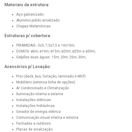
Materiais da estrutura:
Aço galvanizado
Alumínio polido anodizado
Chapas Melamínicas
Estruturas p/ cobertura:
PIRAMIDAIS - 5x5; 7,5x7,5 e 10x10m;
DOMOS: ø6m; ø10m; ø15m; ø20m; ø25m e ø30m;
Galpões duas águas: 15m; 20m; 25m; 30m;
Acessórios p/ Locação:
Piso (deck, bus, forração, laminado e MDF)
Mobiliário (extensa linha de opções)
Ar Condicionado e Climatização
Iluminação interna e externa
Instalações elétricas
Instalações hidráulicas
Gerador de energia elétrica
Comunicação visual interna e externa
Fachadas e outdoors
Placas de sinalização