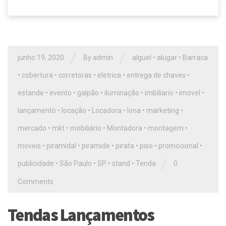
/
/
junho 19, 2020
By
admin
alguel
•
alugar
•
Barraca
•
cobertura
•
corretoras
•
eletrica
•
entrega de chaves
•
estande
•
evento
•
galpão
•
iluminação
•
imbiliario
•
imovel
•
lançamento
•
locação
•
Locadora
•
lona
•
marketing
•
mercado
•
mkt
•
mobiliário
•
Montadora
•
montagem
•
moveis
•
piramidal
•
piramide
•
pirata
•
piso
•
promocional
•
/
publicidade
•
São Paulo
•
SP
•
stand
•
Tenda
0
Comments
Tendas Lançamentos