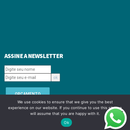
ASSINE A NEWSLETTER
ORÇAMENTO
We use cookies to ensure that we give you the best
experience on our website. If you continue to use this site we
will assume that you are happy with it.
Copyright © 2008-
2026 SPADA MIDIA E EVENTOS LTDA. Todos os direitos
reservados.
Ok
Desenvolvido pela
Linemidia