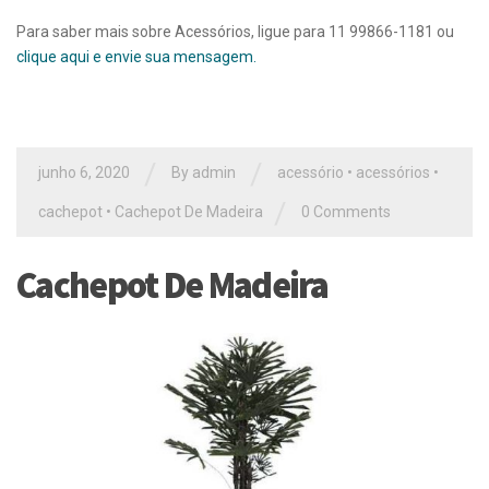
Para saber mais sobre Acessórios, ligue para 11 99866-1181 ou
clique aqui e envie sua mensagem.
/
/
junho 6, 2020
By
admin
acessório
•
acessórios
•
/
cachepot
•
Cachepot De Madeira
0 Comments
Cachepot De Madeira