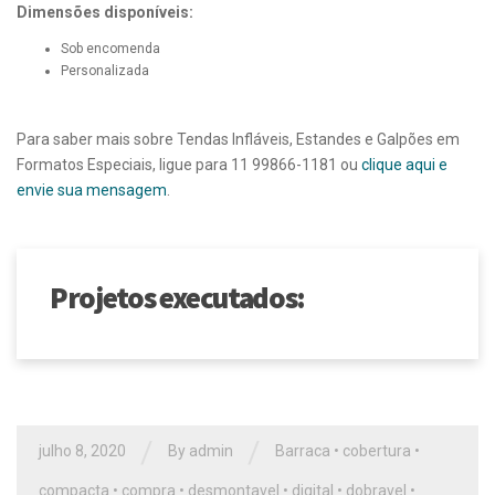
Dimensões disponíveis:
Sob encomenda
Personalizada
Para saber mais sobre Tendas Infláveis, Estandes e Galpões em
Formatos Especiais, ligue para 11 99866-1181 ou
clique aqui e
envie sua mensagem
.
Projetos executados:
/
/
julho 8, 2020
By
admin
Barraca
•
cobertura
•
compacta
•
compra
•
desmontavel
•
digital
•
dobravel
•