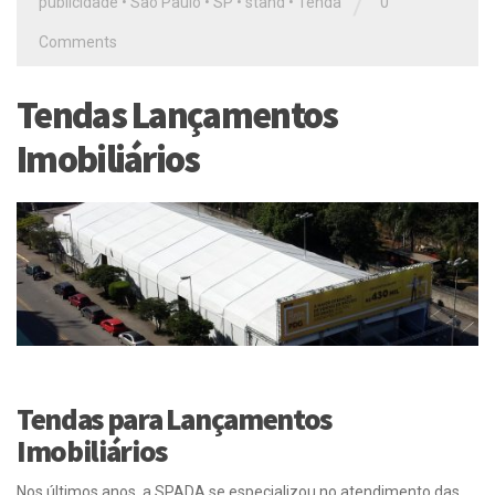
/
publicidade
•
São Paulo
•
SP
•
stand
•
Tenda
0
Comments
Tendas Lançamentos
Imobiliários
Tendas para Lançamentos
Imobiliários
Nos últimos anos, a SPADA se especializou no atendimento das