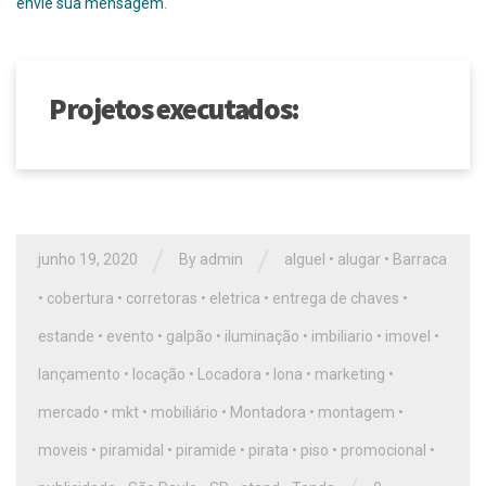
envie sua mensagem
.
Projetos executados:
/
/
junho 19, 2020
By
admin
alguel
•
alugar
•
Barraca
•
cobertura
•
corretoras
•
eletrica
•
entrega de chaves
•
estande
•
evento
•
galpão
•
iluminação
•
imbiliario
•
imovel
•
lançamento
•
locação
•
Locadora
•
lona
•
marketing
•
mercado
•
mkt
•
mobiliário
•
Montadora
•
montagem
•
moveis
•
piramidal
•
piramide
•
pirata
•
piso
•
promocional
•