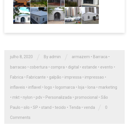
/
/
julho 8, 2020
By
admin
armazem
•
Barraca
•
barracao
•
cobertura
•
compra
•
digital
•
estande
•
evento
•
Fabrica
•
Fabricante
•
galpão
•
impressa
•
impressao
•
inflaveis
•
inflavel
•
logo
•
logomarca
•
loja
•
lona
•
marketing
•
mkt
•
nylon
•
pdv
•
Personalizada
•
promocional
•
São
/
Paulo
•
silo
•
SP
•
stand
•
tecido
•
Tenda
•
venda
0
Comments