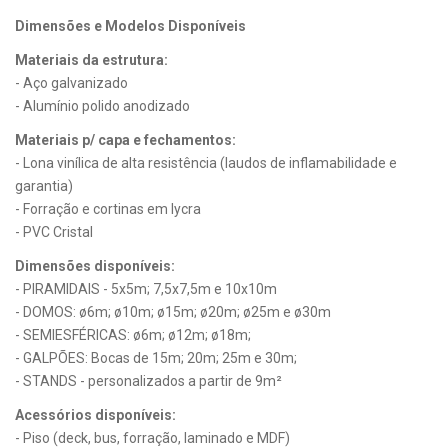
Dimensões e Modelos Disponíveis
Materiais da estrutura:
- Aço galvanizado
- Alumínio polido anodizado
Materiais p/ capa e fechamentos:
- Lona vinílica de alta resistência (laudos de inflamabilidade e
garantia)
- Forração e cortinas em lycra
- PVC Cristal
Dimensões disponíveis:
- PIRAMIDAIS - 5x5m; 7,5x7,5m e 10x10m
- DOMOS: ø6m; ø10m; ø15m; ø20m; ø25m e ø30m
- SEMIESFÉRICAS: ø6m; ø12m; ø18m;
- GALPÕES: Bocas de 15m; 20m; 25m e 30m;
- STANDS - personalizados a partir de 9m²
Acessórios disponíveis:
- Piso (deck, bus, forração, laminado e MDF)