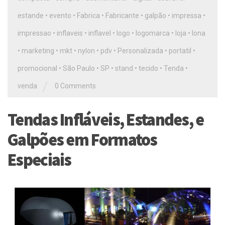
estande
•
evento
•
Fabrica
•
Fabricante
•
galpão
•
impressa
•
impressao
•
inflaveis
•
inflavel
•
logo
•
logomarca
•
loja
•
lona
•
marketing
•
mkt
•
nylon
•
pdv
•
Personalizada
•
portatil
•
promocional
•
São Paulo
•
SP
•
stand
•
tecido
•
Tenda
•
/
venda
0 Comments
Tendas Infláveis, Estandes, e
Galpões em Formatos
Especiais