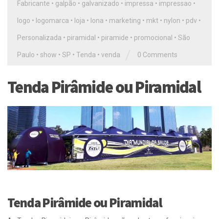
Fabricante
•
galpão
•
galvanizado
•
impressa
•
impressao
•
logo
•
logomarca
•
loja
•
lona
•
marketing
•
mkt
•
nylon
•
pdv
•
Personalizada
•
piramidal
•
piramide
•
promocional
•
São
/
Paulo
•
show
•
SP
•
Tenda
•
venda
0 Comments
Tenda Pirâmide ou Piramidal
Tenda Pirâmide ou Piramidal