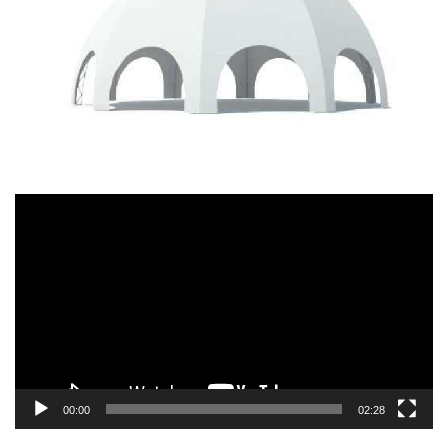
Tocador
de
vídeo
00:00
02:28