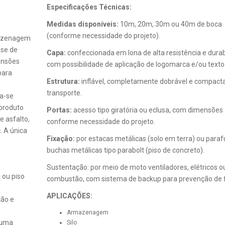
Especificações Técnicas:
Medidas disponíveis:
10m, 20m, 30m ou 40m de boca
(conforme necessidade do projeto).
rmazenagem
-se de
Capa:
confeccionada em lona de alta resistência e durab
ensões
com possibilidade de aplicação de logomarca e/ou texto
para
Estrutura:
inflável, completamente dobrável e compact
transporte.
za-se
 produto
Portas:
acesso tipo giratória ou eclusa, com dimensões
e asfalto,
conforme necessidade do projeto.
. A única
Fixação:
por estacas metálicas (solo em terra) ou paraf
buchas metálicas tipo parabolt (piso de concreto).
Sustentação: por meio de moto ventiladores, elétricos o
 ou piso
combustão, com sistema de backup para prevenção de f
APLICAÇÕES:
ção e
Armazenagem
huma
Silo