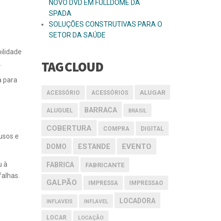
NOVO DVD EM FULLDOME DA
SPADA
SOLUÇÕES CONSTRUTIVAS PARA O
SETOR DA SAÚDE
ilidade
TAG CLOUD
.
a para
ALUGAR
ACESSÓRIO
ACESSÓRIOS
BARRACA
ALUGUEL
BRASIL
COBERTURA
COMPRA
DIGITAL
usos e
EVENTO
DOMO
ESTANDE
u à
FABRICA
FABRICANTE
alhas.
GALPÃO
IMPRESSA
IMPRESSAO
LOCADORA
INFLAVEIS
INFLAVEL
LOCAR
LOCAÇÃO