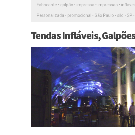
Fabricante
•
galpão
•
impressa
•
impressao
•
inflave
Personalizada
•
promocional
•
São Paulo
•
silo
•
SP
Tendas Infláveis, Galpõe