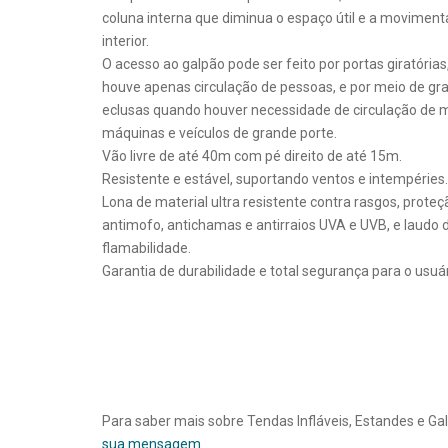
coluna interna que diminua o espaço útil e a movimen
interior.
O acesso ao galpão pode ser feito por portas giratória
houve apenas circulação de pessoas, e por meio de gr
eclusas quando houver necessidade de circulação de m
máquinas e veículos de grande porte.
Vão livre de até 40m com pé direito de até 15m.
Resistente e estável, suportando ventos e intempéries.
Lona de material ultra resistente contra rasgos, proteç
antimofo, antichamas e antirraios UVA e UVB, e laudo 
flamabilidade.
Garantia de durabilidade e total segurança para o usuár
Para saber mais sobre Tendas Infláveis, Estandes e G
sua mensagem
.