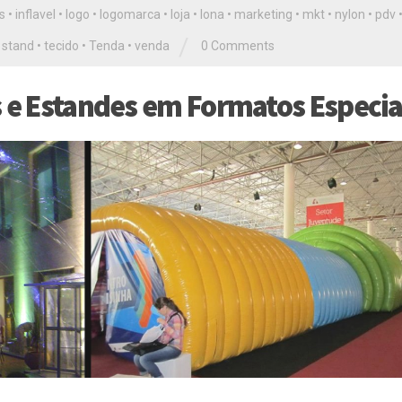
is
•
inflavel
•
logo
•
logomarca
•
loja
•
lona
•
marketing
•
mkt
•
nylon
•
pdv
/
•
stand
•
tecido
•
Tenda
•
venda
0 Comments
s e Estandes em Formatos Especia