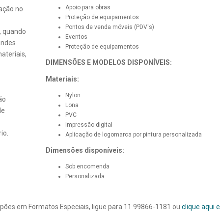
Apoio para obras
tação no
Proteção de equipamentos
Pontos de venda móveis (PDV's)
s, quando
Eventos
andes
Proteção de equipamentos
ateriais,
DIMENSÕES E MODELOS DISPONÍVEIS:
Materiais:
Nylon
ão
Lona
de
PVC
Impressão digital
io.
Aplicação de logomarca por pintura personalizada
Dimensões disponíveis:
Sob encomenda
Personalizada
alpões em Formatos Especiais, ligue para 11 99866-1181 ou
clique aqui 