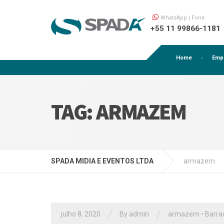
WhatsApp | Fone
+55 11 99866-1181
Home
Emp
TAG:
ARMAZEM
SPADA MIDIA E EVENTOS LTDA
armazem
/
/
julho 8, 2020
By
admin
armazem
•
Barra