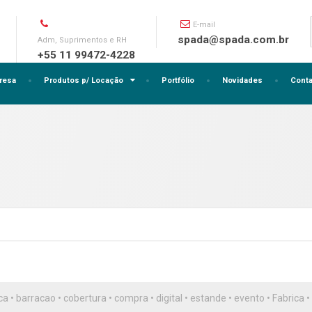
E-mail
spada@spada.com.br
Adm, Suprimentos e RH
+55 11 99472-4228
resa
Produtos p/ Locação
Portfólio
Novidades
Conta
ca
•
barracao
•
cobertura
•
compra
•
digital
•
estande
•
evento
•
Fabrica
•