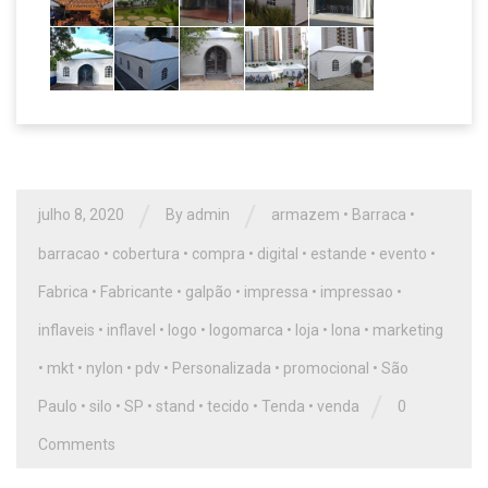
/
/
julho 8, 2020
By
admin
armazem
•
Barraca
•
barracao
•
cobertura
•
compra
•
digital
•
estande
•
evento
•
Fabrica
•
Fabricante
•
galpão
•
impressa
•
impressao
•
inflaveis
•
inflavel
•
logo
•
logomarca
•
loja
•
lona
•
marketing
•
mkt
•
nylon
•
pdv
•
Personalizada
•
promocional
•
São
/
Paulo
•
silo
•
SP
•
stand
•
tecido
•
Tenda
•
venda
0
Comments