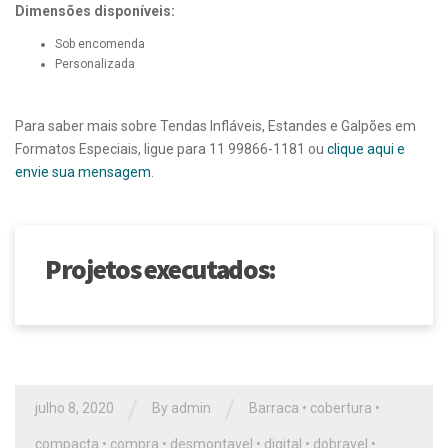
Dimensões disponíveis:
Sob encomenda
Personalizada
Para saber mais sobre Tendas Infláveis, Estandes e Galpões em
Formatos Especiais, ligue para 11 99866-1181 ou
clique aqui e
envie sua mensagem
.
Projetos executados:
/
/
julho 8, 2020
By
admin
Barraca
•
cobertura
•
compacta
•
compra
•
desmontavel
•
digital
•
dobravel
•