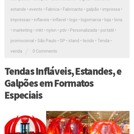
estande
•
evento
•
Fabrica
•
Fabricante
•
galpão
•
impressa
•
impressao
•
inflaveis
•
inflavel
•
logo
•
logomarca
•
loja
•
lona
•
marketing
•
mkt
•
nylon
•
pdv
•
Personalizada
•
portatil
•
promocional
•
São Paulo
•
SP
•
stand
•
tecido
•
Tenda
•
/
venda
0 Comments
Tendas Infláveis, Estandes, e
Galpões em Formatos
Especiais