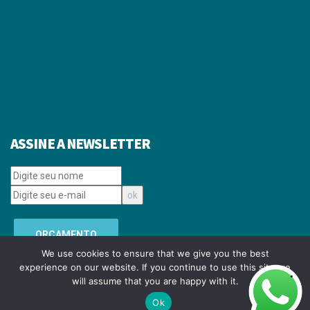
ASSINE A NEWSLETTER
ORÇAMENTO
We use cookies to ensure that we give you the best
experience on our website. If you continue to use this site we
will assume that you are happy with it.
Copyright © 2008-
2026 SPADA MIDIA E EVENTOS LTDA. Todos os direitos
reservados.
Ok
Desenvolvido pela
Linemidia