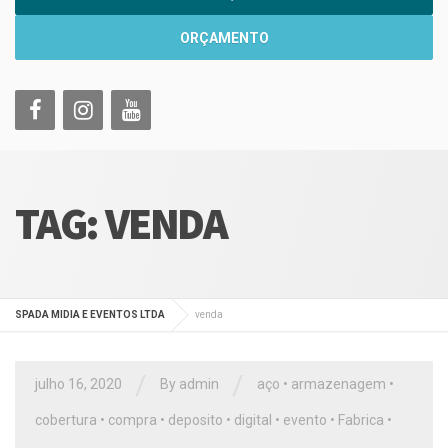
ORÇAMENTO
TAG:
VENDA
SPADA MIDIA E EVENTOS LTDA
venda
/
/
julho 16, 2020
By
admin
aço
•
armazenagem
•
cobertura
•
compra
•
deposito
•
digital
•
evento
•
Fabrica
•