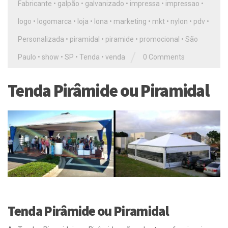
Fabricante
•
galpão
•
galvanizado
•
impressa
•
impressao
•
logo
•
logomarca
•
loja
•
lona
•
marketing
•
mkt
•
nylon
•
pdv
•
Personalizada
•
piramidal
•
piramide
•
promocional
•
São
/
Paulo
•
show
•
SP
•
Tenda
•
venda
0 Comments
Tenda Pirâmide ou Piramidal
Tenda Pirâmide ou Piramidal