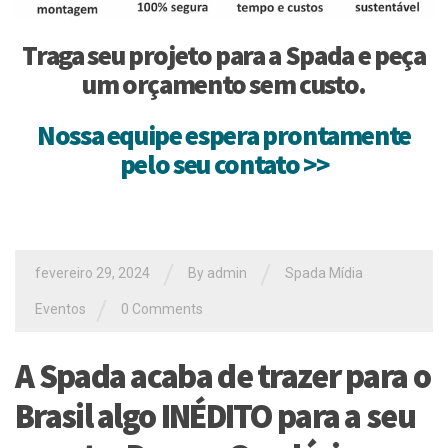
Traga seu projeto para a Spada e peça
um orçamento sem custo.
Nossa equipe espera prontamente
pelo seu contato >>
/
/
fevereiro 29, 2024
By
admin
Spada Mídia
/
Eventos
0 Comments
A Spada acaba de trazer para o
Brasil algo INÉDITO para a seu