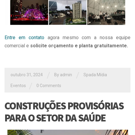
Entre em contato
agora mesmo com a nossa equipe
comercial e
solicite orçamento e planta gratuitamente.
/
/
outubro 31, 2024
By
admin
Spada Mídia
/
Eventos
0 Comments
CONSTRUÇÕES PROVISÓRIAS
PARA O SETOR DA SAÚDE