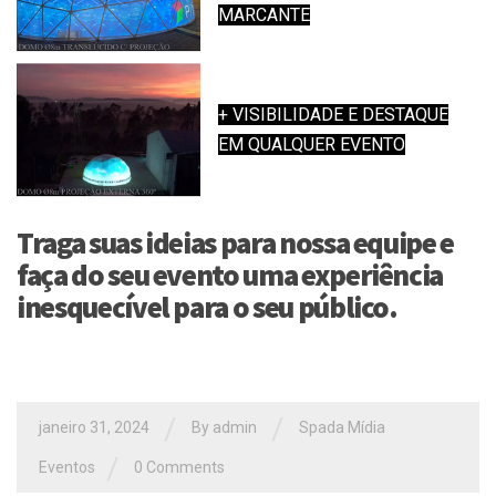
MARCANTE
+ VISIBILIDADE E DESTAQUE
EM QUALQUER EVENTO
Traga suas ideias para nossa equipe e
faça do seu evento uma experiência
inesquecível para o seu público.
/
/
janeiro 31, 2024
By
admin
Spada Mídia
/
Eventos
0 Comments