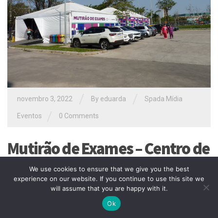
/
/
novembro 3, 2022
By
eduarda
Spada Mídia
/
Eventos
0 Comments
Mutirão de Exames – Centro de
Diagnótisco de Barueri
We use cookies to ensure that we give you the best
experience on our website. If you continue to use this site we
will assume that you are happy with it.
O Centro de Diagnósticos de Barueri, do Instituto Cisne de
Ok
Ensino e Pesquisa – ICEPES, é considerado um dos