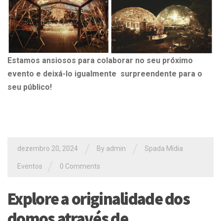
Estamos ansiosos para colaborar no seu próximo
evento e deixá-lo igualmente surpreendente para o
seu público!
/
/
dezembro 20, 2024
By
admin
Spada Mídia
/
Eventos
0 Comments
Explore a originalidade dos
domos através de