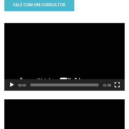
FALE COM UM CONSULTOR
Tocador
de
vídeo
00:00
01:38
Tocador
de
vídeo