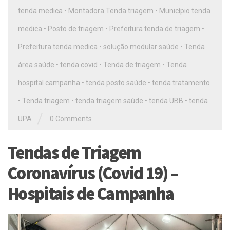
tenda medica
•
Montadora Tenda triagem
•
Município tenda
medica
•
Posto de triagem
•
Prefeitura tenda de triagem
•
Prefeitura tenda medica
•
solução modular saúde
•
Tenda
área saúde
•
tenda covid
•
Tenda de triagem
•
Tenda
hospital campanha
•
tenda posto saúde
•
tenda tratamento
•
Tenda triagem
•
tenda triagem saúde
•
tenda UBB
•
tenda
/
UPA
0 Comments
Tendas de Triagem
Coronavírus (Covid 19) –
Hospitais de Campanha