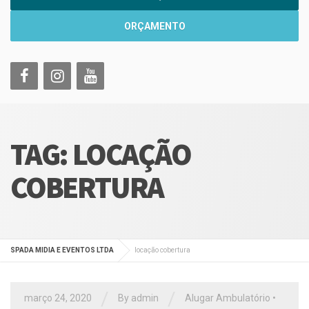
ORÇAMENTO
TAG:
LOCAÇÃO
COBERTURA
SPADA MIDIA E EVENTOS LTDA
locação cobertura
/
/
março 24, 2020
By
admin
Alugar Ambulatório
•