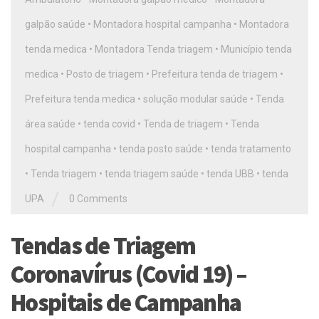
galpão saúde
•
Montadora hospital campanha
•
Montadora
tenda medica
•
Montadora Tenda triagem
•
Município tenda
medica
•
Posto de triagem
•
Prefeitura tenda de triagem
•
Prefeitura tenda medica
•
solução modular saúde
•
Tenda
área saúde
•
tenda covid
•
Tenda de triagem
•
Tenda
hospital campanha
•
tenda posto saúde
•
tenda tratamento
•
Tenda triagem
•
tenda triagem saúde
•
tenda UBB
•
tenda
/
UPA
0 Comments
Tendas de Triagem
Coronavírus (Covid 19) –
Hospitais de Campanha