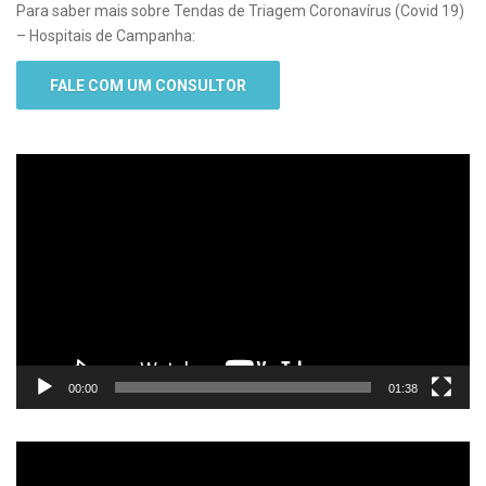
Para saber mais sobre Tendas de Triagem Coronavírus (Covid 19)
– Hospitais de Campanha:
FALE COM UM CONSULTOR
Tocador
de
vídeo
00:00
01:38
Tocador
de