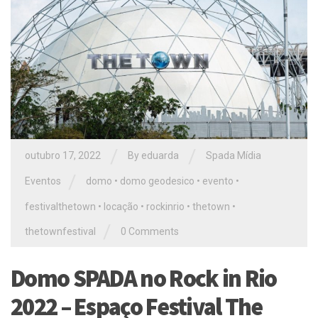
/
/
outubro 17, 2022
By
eduarda
Spada Mídia
/
Eventos
domo
•
domo geodesico
•
evento
•
festivalthetown
•
locação
•
rockinrio
•
thetown
•
/
thetownfestival
0 Comments
Domo SPADA no Rock in Rio
2022 – Espaço Festival The