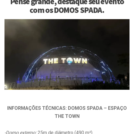
Pense grande, destaque seu evento
com os DOMOS SPADA.
INFORMAÇÕES TÉCNICAS: DOMOS SPADA – ESPAÇO
THE TOWN
-Domo externo:
25m de diâmetro (490 m²)