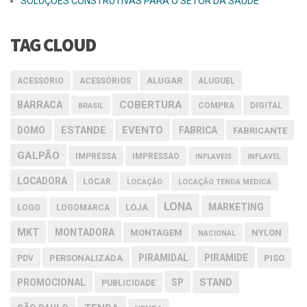
SOLUÇÕES CONSTRUTIVAS PARA O SETOR DA SAÚDE
TAG CLOUD
ALUGAR
ACESSÓRIO
ACESSÓRIOS
ALUGUEL
COBERTURA
BARRACA
COMPRA
DIGITAL
BRASIL
EVENTO
DOMO
ESTANDE
FABRICA
FABRICANTE
GALPÃO
IMPRESSA
IMPRESSAO
INFLAVEIS
INFLAVEL
LOCADORA
LOCAR
LOCAÇÃO
LOCAÇÃO TENDA MEDICA
LONA
MARKETING
LOJA
LOGO
LOGOMARCA
MKT
MONTADORA
MONTAGEM
NYLON
NACIONAL
PIRAMIDAL
PIRAMIDE
PERSONALIZADA
PISO
PDV
PROMOCIONAL
SP
STAND
PUBLICIDADE