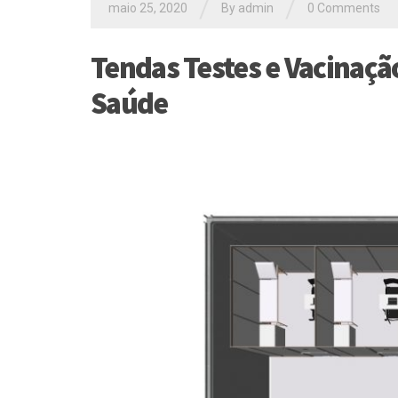
/
/
maio 25, 2020
By
admin
0 Comments
Tendas Testes e Vacinaçã
Saúde