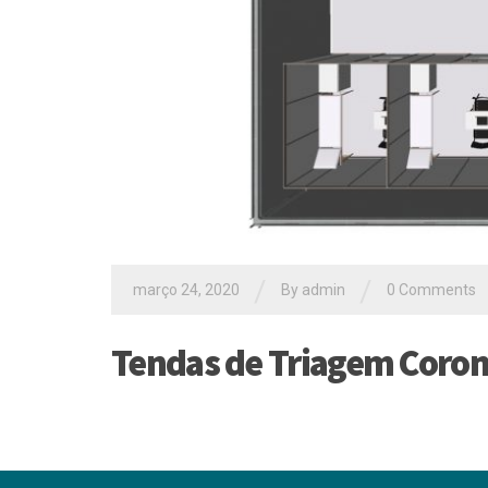
/
/
março 24, 2020
By
admin
0 Comments
Tendas de Triagem Coron