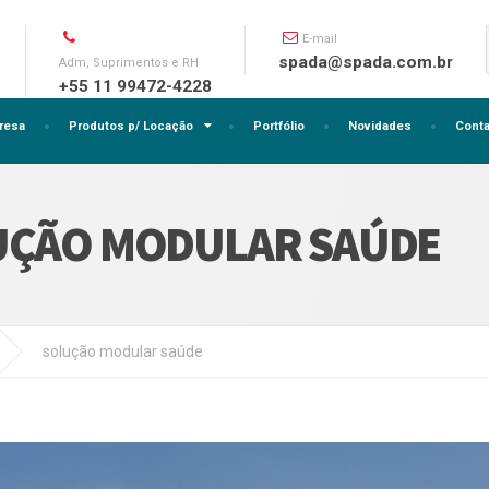
E-mail
spada@spada.com.br
Adm, Suprimentos e RH
+55 11 99472-4228
resa
Produtos p/ Locação
Portfólio
Novidades
Conta
UÇÃO MODULAR SAÚDE
solução modular saúde