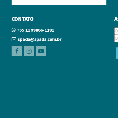
CONTATO
A
+55 11 99866-1181
spada@spada.com.br