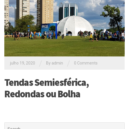
/
/
julho 19, 2020
By
admin
0 Comments
Tendas Semiesférica,
Redondas ou Bolha
Buscar