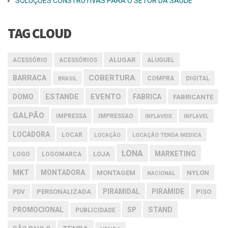
SOLUÇÕES CONSTRUTIVAS PARA O SETOR DA SAÚDE
TAG CLOUD
ALUGAR
ACESSÓRIO
ACESSÓRIOS
ALUGUEL
COBERTURA
BARRACA
COMPRA
DIGITAL
BRASIL
EVENTO
DOMO
ESTANDE
FABRICA
FABRICANTE
GALPÃO
IMPRESSA
IMPRESSAO
INFLAVEIS
INFLAVEL
LOCADORA
LOCAR
LOCAÇÃO
LOCAÇÃO TENDA MEDICA
LONA
MARKETING
LOJA
LOGO
LOGOMARCA
MKT
MONTADORA
MONTAGEM
NYLON
NACIONAL
PIRAMIDAL
PIRAMIDE
PERSONALIZADA
PISO
PDV
PROMOCIONAL
SP
STAND
PUBLICIDADE