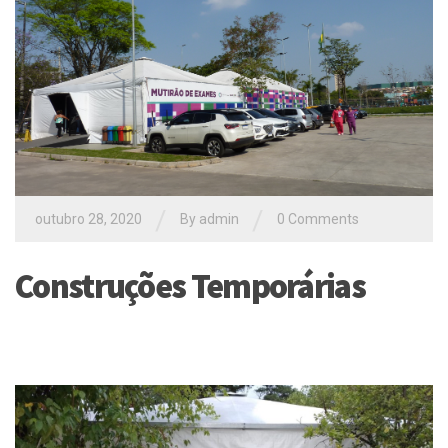
/
/
outubro 28, 2020
By
admin
0 Comments
Construções Temporárias