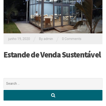
/
/
junho 19, 2020
By
admin
0 Comments
Estande de Venda Sustentável
Buscar
por: