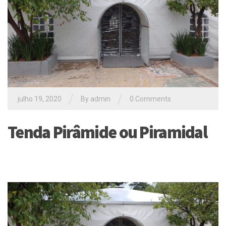
/
/
julho 19, 2020
By
admin
0 Comments
Tenda Pirâmide ou Piramidal