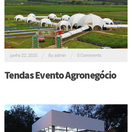
/
/
junho 22, 2020
By
admin
0 Comments
Tendas Evento Agronegócio