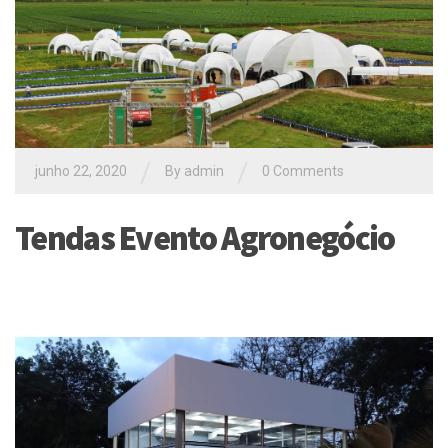
/
/
junho 22, 2020
By
admin
0 Comments
Tendas Evento Agronegócio