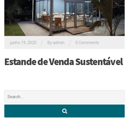
/
/
junho 19, 2020
By
admin
0 Comments
Estande de Venda Sustentável
Buscar
por: