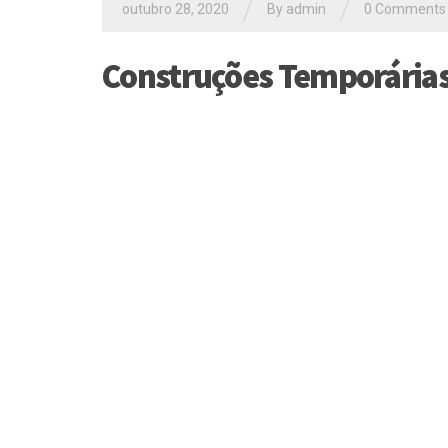
/
/
outubro 28, 2020
By
admin
0 Comments
Construções Temporária