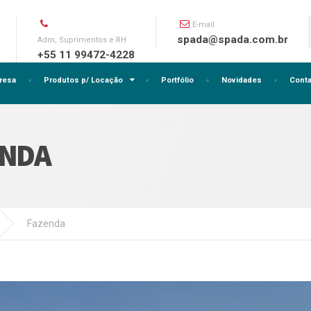
E-mail
spada@spada.com.br
Adm, Suprimentos e RH
+55 11 99472-4228
resa
Produtos p/ Locação
Portfólio
Novidades
Conta
ENDA
Fazenda