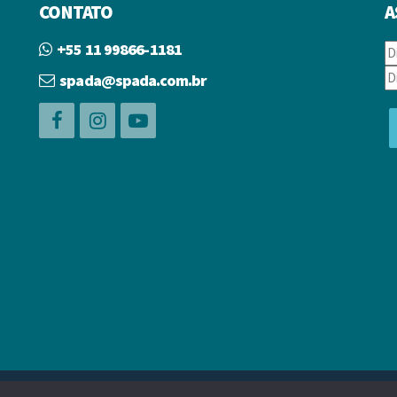
CONTATO
A
+55 11 99866-1181
spada@spada.com.br
reitos reservados.