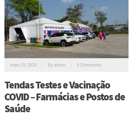
/
/
maio 25, 2020
By
admin
0 Comments
Tendas Testes e Vacinação
COVID – Farmácias e Postos de
Saúde