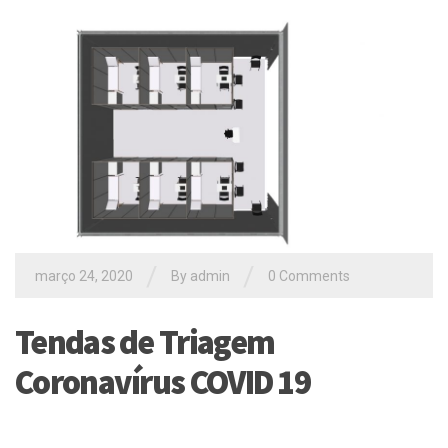
/
/
março 24, 2020
By
admin
0 Comments
Tendas de Triagem
Coronavírus COVID 19