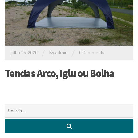
/
/
julho 16, 2020
By
admin
0 Comments
Tendas Arco, Iglu ou Bolha
Buscar
por: