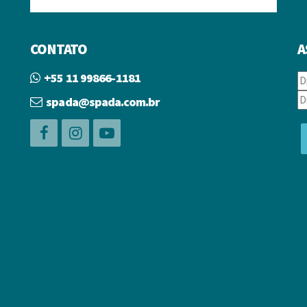
CONTATO
A
+55 11 99866-1181
spada@spada.com.br