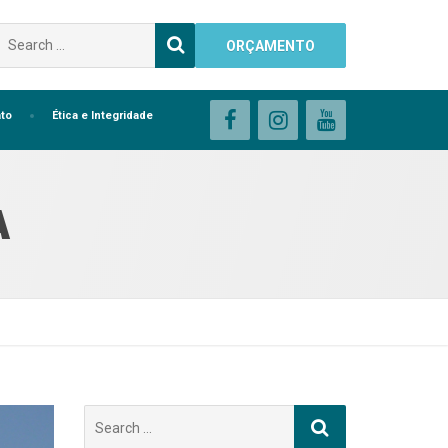
Buscar
ORÇAMENTO
por:
to
Ética e Integridade
A
Buscar
por: