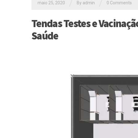
/
/
maio 25, 2020
By
admin
0 Comments
Tendas Testes e Vacinaçã
Saúde