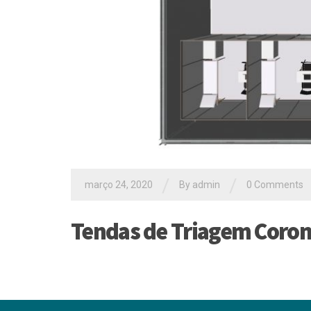
/
/
março 24, 2020
By
admin
0 Comments
Tendas de Triagem Coron